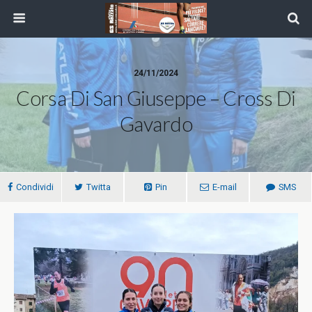
24/11/2024
Corsa Di San Giuseppe – Cross Di
Gavardo
Condividi
Twitta
Pin
E-mail
SMS