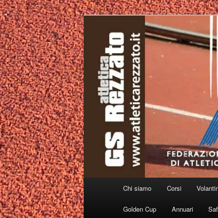
Vai
al
contenuto
principale
Menu
Chi siamo
Corsi
Volanti
principale
Golden Cup
Annuari
Saf